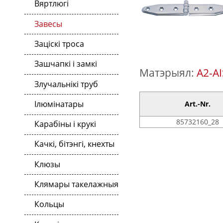
Вяртлюгі
Завесы
Заціскі троса
Зашчапкі і замкі
Матэрыял:
A2-AI
Злучальнікі труб
Ілюмінатары
Art.-Nr.
85732160_28
Карабіны і крукі
Качкі, бітэнгі, кнехты
Клюзы
Клямары такелажныя
Кольцы