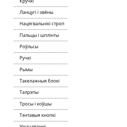
Кручкі
Ланцугі і звёны
Нацягвальнікі строп
Пальцы і шплінты
Роўльсы
Ручкі
Рымы
Такелажныя блокі
Талрэпы
Тросы і коўшы
Тэнтавыя кнопкі
Умацаванні