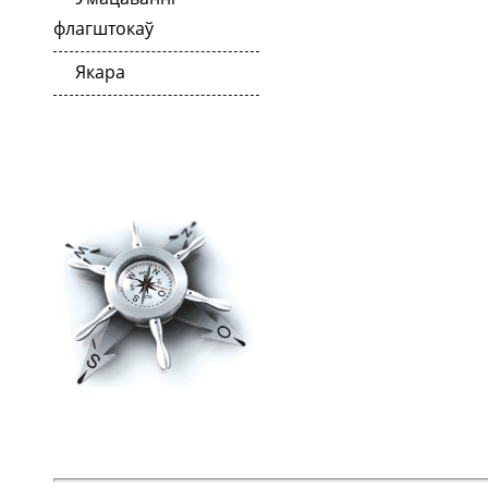
флагштокаў
Якара