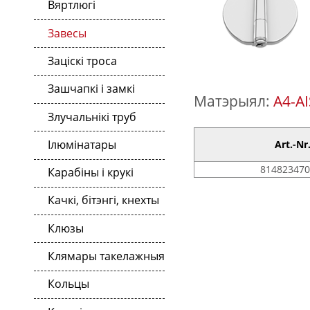
Вяртлюгі
Завесы
Заціскі троса
Зашчапкі і замкі
Матэрыял:
A4-AI
Злучальнікі труб
Ілюмінатары
Art.-Nr
814823470
Карабіны і крукі
Качкі, бітэнгі, кнехты
Клюзы
Клямары такелажныя
Кольцы