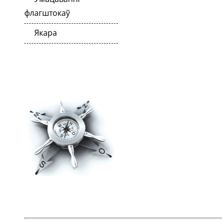
флагштокаў
Якара