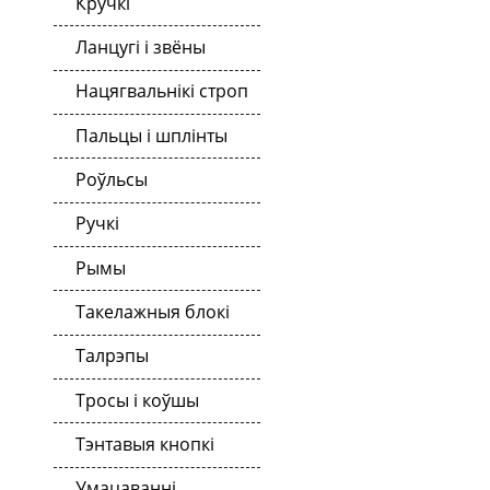
Кручкі
Ланцугі і звёны
Нацягвальнікі строп
Пальцы і шплінты
Роўльсы
Ручкі
Рымы
Такелажныя блокі
Талрэпы
Тросы і коўшы
Тэнтавыя кнопкі
Умацаванні