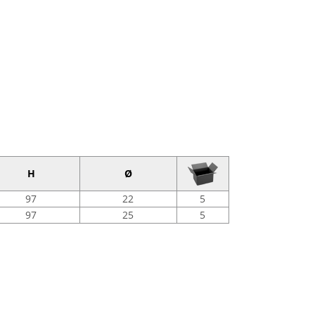
H
Ø
97
22
5
97
25
5