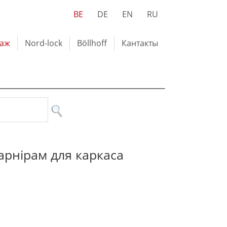
BE
DE
EN
RU
лаж
Nord-lock
Böllhoff
Кантакты
арнірам для каркаса