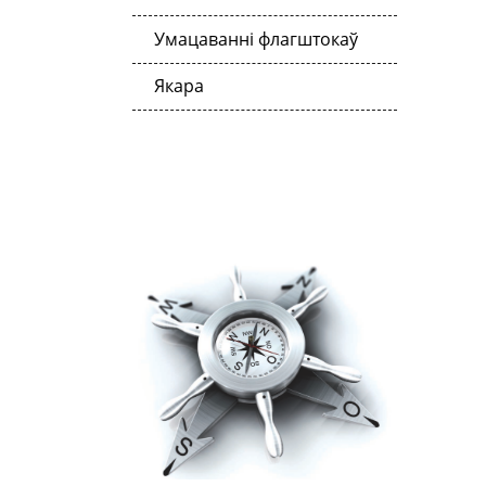
Умацаванні флагштокаў
Якара