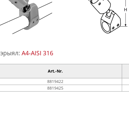
эрыял:
A4-AISI 316
Art.-Nr.
8819422
8819425