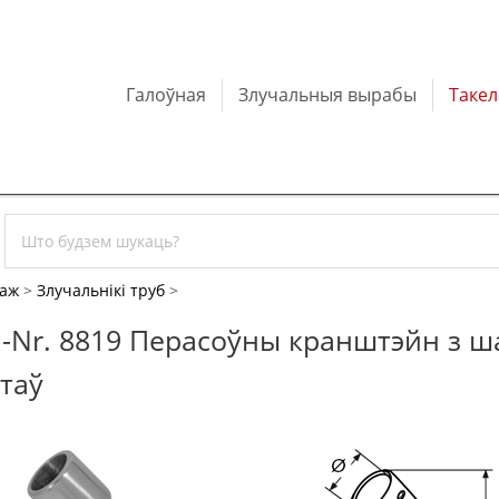
Галоўная
Злучальныя вырабы
Таке
лаж
>
Злучальнікі труб
>
.-Nr. 8819 Перасоўны кранштэйн з ш
таў