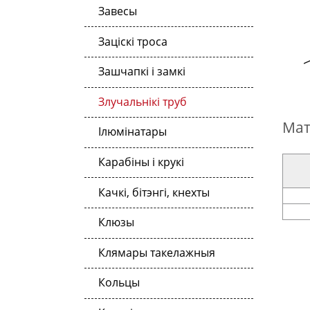
Завесы
Заціскі троса
Зашчапкі і замкі
Злучальнікі труб
Мат
Ілюмінатары
Карабіны і крукі
Качкі, бітэнгі, кнехты
Клюзы
Клямары такелажныя
Кольцы