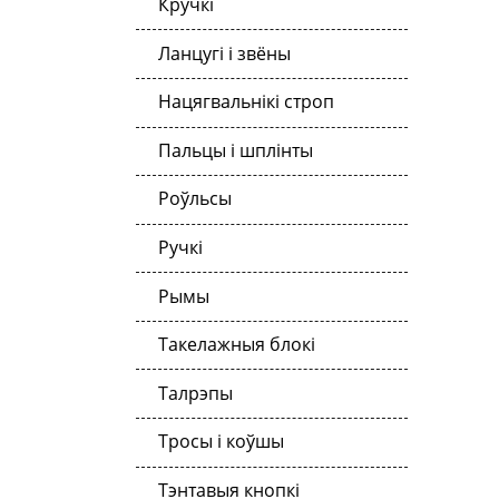
Кручкі
Ланцугі і звёны
Нацягвальнікі строп
Пальцы і шплінты
Роўльсы
Ручкі
Рымы
Такелажныя блокі
Талрэпы
Тросы і коўшы
Тэнтавыя кнопкі