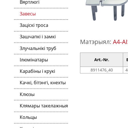
Вяртлюгі
Завесы
Заціскі троса
Зашчапкі і замкі
Матэрыял:
A4-AI
Злучальнікі труб
Ілюмінатары
Art.-Nr.
8911476_40
4
Карабіны і крукі
Качкі, бітэнгі, кнехты
Клюзы
Клямары такелажныя
Кольцы