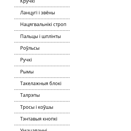
Кручкі
Ланцугі і звёны
Нацягвальнікі строп
Пальцы і шплінты
Роўльсы
Ручкі
Рымы
Такелажныя блокі
Талрэпы
Тросы і коўшы
Тэнтавыя кнопкі
Умацаванні