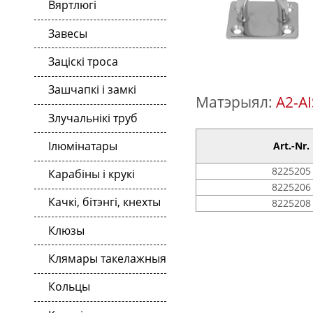
Вяртлюгі
Завесы
Заціскі троса
Зашчапкі і замкі
Матэрыял:
A2-AI
Злучальнікі труб
Ілюмінатары
Art.-Nr.
8225205
Карабіны і крукі
8225206
Качкі, бітэнгі, кнехты
8225208
Клюзы
Клямары такелажныя
Кольцы