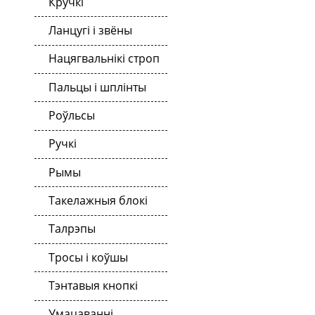
Кручкі
Ланцугі і звёны
Нацягвальнікі строп
Пальцы і шплінты
Роўльсы
Ручкі
Рымы
Такелажныя блокі
Талрэпы
Тросы і коўшы
Тэнтавыя кнопкі
Умацаванні