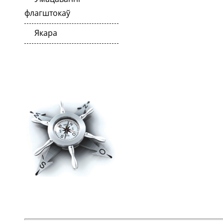
флагштокаў
Якара