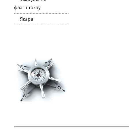
флагштокаў
Якара