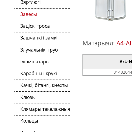
Вяртлюгі
Завесы
Заціскі троса
Зашчапкі і замкі
Матэрыял:
A4-AI
Злучальнікі труб
Ілюмінатары
Art.-N
81482044
Карабіны і крукі
Качкі, бітэнгі, кнехты
Клюзы
Клямары такелажныя
Кольцы