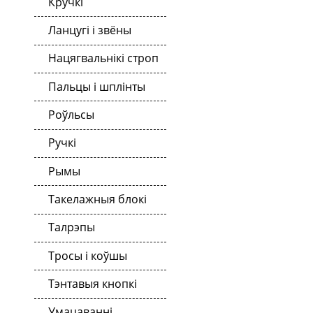
Кручкі
Ланцугі і звёны
Нацягвальнікі строп
Пальцы і шплінты
Роўльсы
Ручкі
Рымы
Такелажныя блокі
Талрэпы
Тросы і коўшы
Тэнтавыя кнопкі
Умацаванні