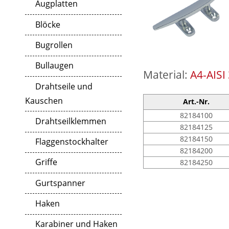
Augplatten
Blöcke
Bugrollen
Bullaugen
Material:
A4-AISI
Drahtseile und
Kauschen
Art.-Nr.
82184100
Drahtseilklemmen
82184125
82184150
Flaggenstockhalter
82184200
Griffe
82184250
Gurtspanner
Haken
Karabiner und Haken