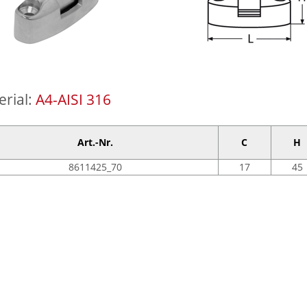
erial:
A4-AISI 316
Art.-Nr.
C
H
8611425_70
17
45