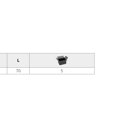
L
70
5