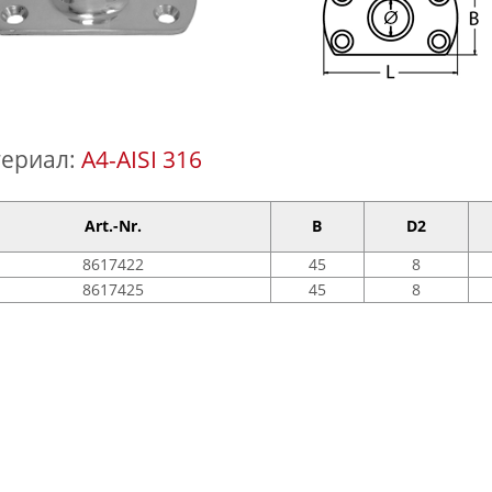
ериал:
A4-AISI 316
Art.-Nr.
B
D2
8617422
45
8
8617425
45
8