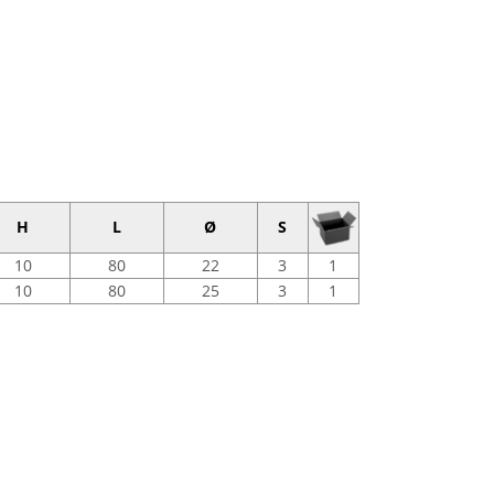
H
L
Ø
S
10
80
22
3
1
10
80
25
3
1