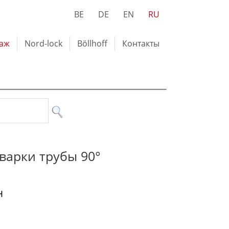
BE
DE
EN
RU
лаж
Nord-lock
Böllhoff
Контакты
иварки трубы 90°