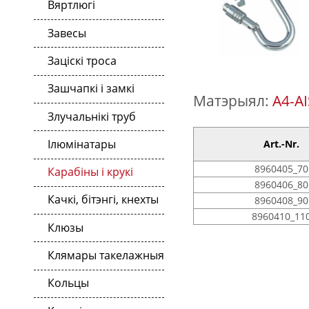
Вяртлюгі
Завесы
Заціскі троса
Зашчапкі і замкі
Матэрыял:
A4-AI
Злучальнікі труб
Ілюмінатары
Art.-Nr.
8960405_70
Карабіны і крукі
8960406_80
Качкі, бітэнгі, кнехты
8960408_90
8960410_11
Клюзы
Клямары такелажныя
Кольцы