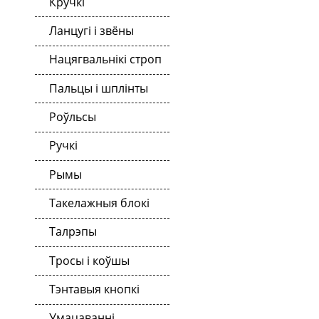
Кручкі
Ланцугі і звёны
Нацягвальнікі строп
Пальцы і шплінты
Роўльсы
Ручкі
Рымы
Такелажныя блокі
Талрэпы
Тросы і коўшы
Тэнтавыя кнопкі
Умацаванні