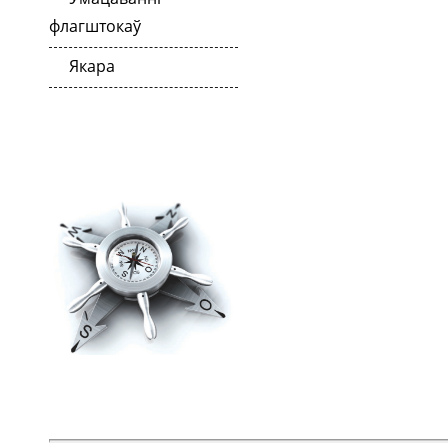
флагштокаў
Якара