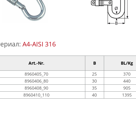
ериал:
A4-AISI 316
Art.-Nr.
B
BL/Kg
8960405_70
25
370
8960406_80
30
440
8960408_90
35
905
8960410_110
40
1395