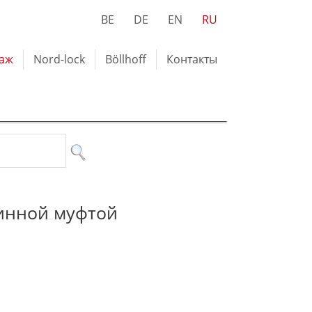
BE
DE
EN
RU
лаж
Nord-lock
Böllhoff
Контакты
жинной муфтой